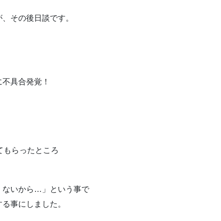
が、その後日談です。
。
。
に不具合発覚！
てもらったところ
くないから…」という事で
する事にしました。