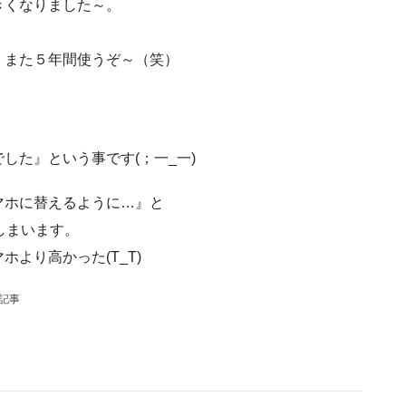
きくなりました～。
、また５年間使うぞ～（笑）
した』という事です(；一_一)
マホに替えるように…』と
しまいます。
より高かった(T_T)
の記事