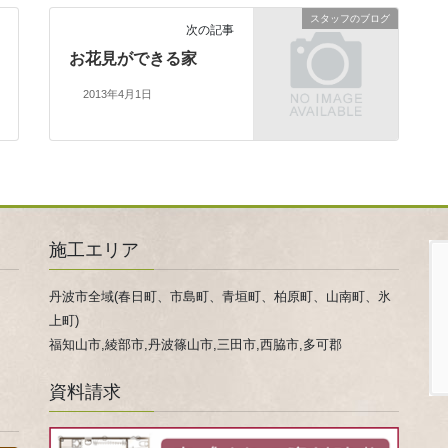
スタッフのブログ
次の記事
お花見ができる家
2013年4月1日
施工エリア
丹波市全域(春日町、市島町、青垣町、柏原町、山南町、氷
上町)
福知山市,綾部市,丹波篠山市,三田市,西脇市,多可郡
資料請求