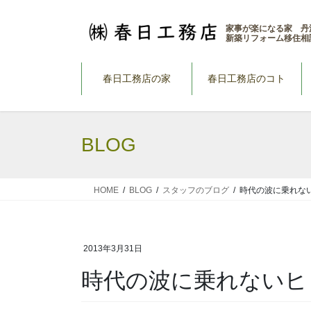
コ
ナ
ン
ビ
家事が楽になる家 丹
新築リフォーム移住相
テ
ゲ
ン
ー
ツ
シ
春日工務店の家
春日工務店のコト
へ
ョ
ス
ン
キ
に
BLOG
ッ
移
プ
動
HOME
BLOG
スタッフのブログ
時代の波に乗れな
2013年3月31日
時代の波に乗れないヒ