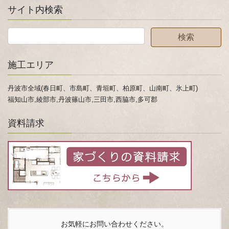
サイト内検索
施工エリア
丹波市全域(春日町、市島町、青垣町、柏原町、山南町、氷上町)
福知山市,綾部市,丹波篠山市,三田市,西脇市,多可郡
資料請求
お気軽にお問い合わせください。