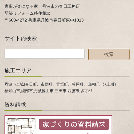
家事が楽になる家 丹波市の春日工務店
新築リフォーム移住相談
〒669-4272 兵庫県丹波市春日町東中1013
サイト内検索
施工エリア
丹波市全域(春日町、市島町、青垣町、柏原町、山南町、氷上町)
福知山市,綾部市,丹波篠山市,三田市,西脇市,多可郡
資料請求