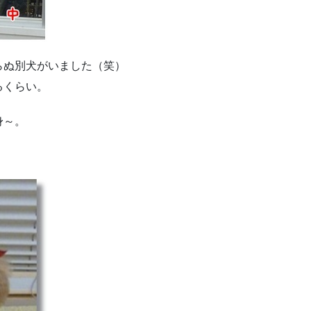
らぬ別犬がいました（笑）
るくらい。
身～。