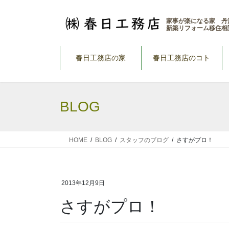
コ
ナ
ン
ビ
家事が楽になる家 丹
新築リフォーム移住相
テ
ゲ
ン
ー
ツ
シ
春日工務店の家
春日工務店のコト
へ
ョ
ス
ン
キ
に
BLOG
ッ
移
プ
動
HOME
BLOG
スタッフのブログ
さすがプロ！
2013年12月9日
さすがプロ！