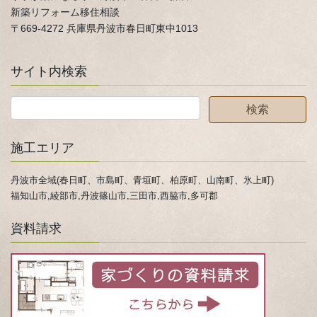
新築リフォーム移住相談
〒669-4272 兵庫県丹波市春日町東中1013
サイト内検索
施工エリア
丹波市全域(春日町、市島町、青垣町、柏原町、山南町、氷上町)
福知山市,綾部市,丹波篠山市,三田市,西脇市,多可郡
資料請求