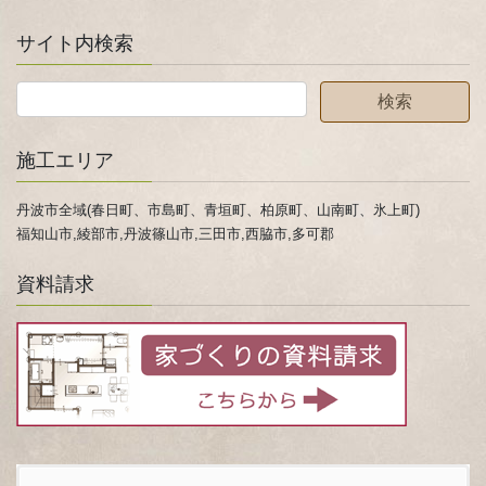
サイト内検索
施工エリア
丹波市全域(春日町、市島町、青垣町、柏原町、山南町、氷上町)
福知山市,綾部市,丹波篠山市,三田市,西脇市,多可郡
資料請求