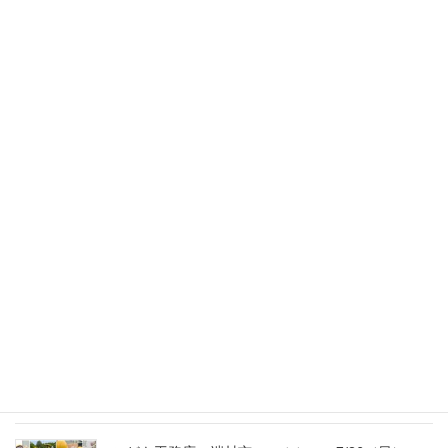
2015年8月17日
スタッフのブログ
次の記事
キッチン横に工作コーナー
2015年8月21日
最新記事
外の暑さを忘れる【平屋の完成見学会】
8/22（土）8/23（日）
2026年7月31日
こども工務店レポート
2026年7月29日