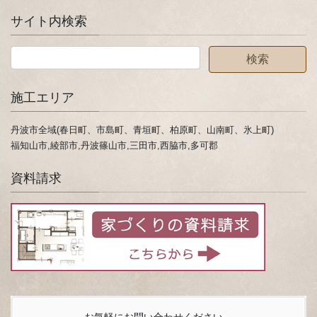
サイト内検索
施工エリア
丹波市全域(春日町、市島町、青垣町、柏原町、山南町、氷上町)
福知山市,綾部市,丹波篠山市,三田市,西脇市,多可郡
資料請求