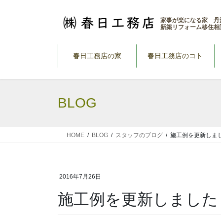
コ
ナ
ン
ビ
家事が楽になる家 丹
新築リフォーム移住相
テ
ゲ
ン
ー
ツ
シ
春日工務店の家
春日工務店のコト
へ
ョ
ス
ン
キ
に
BLOG
ッ
移
プ
動
HOME
BLOG
スタッフのブログ
施工例を更新しま
2016年7月26日
施工例を更新しました