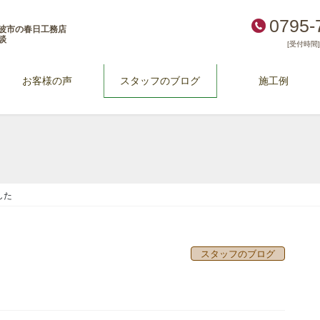
0795-
波市の春日工務店
談
[受付時間] 
お客様の声
スタッフのブログ
施工例
した
スタッフのブログ