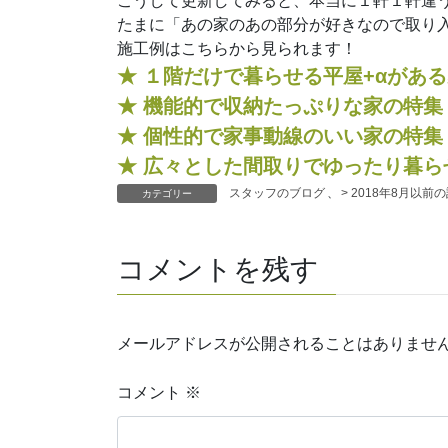
こうして更新してみると、本当に１軒１軒違
たまに「あの家のあの部分が好きなので取り
施工例はこちらから見られます！
★ １階だけで暮らせる平屋+αがあ
★ 機能的で収納たっぷりな家の特
★ 個性的で家事動線のいい家の特
★ 広々とした間取りでゆったり暮ら
スタッフのブログ
、
> 2018年8月以前
カテゴリー
コメントを残す
メールアドレスが公開されることはありませ
コメント
※