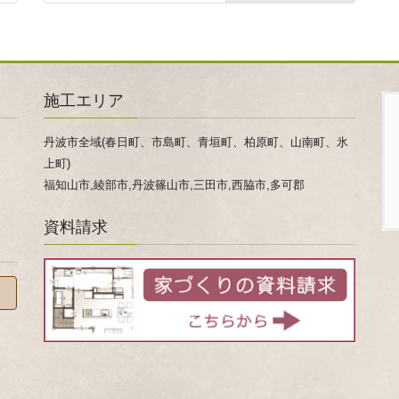
施工エリア
丹波市全域(春日町、市島町、青垣町、柏原町、山南町、氷
上町)
福知山市,綾部市,丹波篠山市,三田市,西脇市,多可郡
資料請求