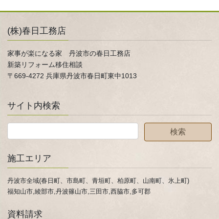
(株)春日工務店
家事が楽になる家 丹波市の春日工務店
新築リフォーム移住相談
〒669-4272 兵庫県丹波市春日町東中1013
サイト内検索
施工エリア
丹波市全域(春日町、市島町、青垣町、柏原町、山南町、氷上町)
福知山市,綾部市,丹波篠山市,三田市,西脇市,多可郡
資料請求