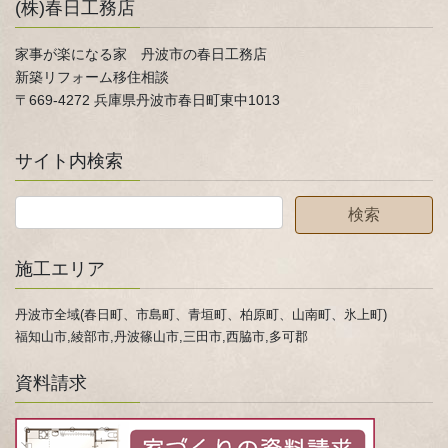
(株)春日工務店
家事が楽になる家 丹波市の春日工務店
新築リフォーム移住相談
〒669-4272 兵庫県丹波市春日町東中1013
サイト内検索
施工エリア
丹波市全域(春日町、市島町、青垣町、柏原町、山南町、氷上町)
福知山市,綾部市,丹波篠山市,三田市,西脇市,多可郡
資料請求