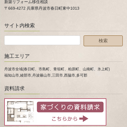
新築リフォーム移住相談
〒669-4272 兵庫県丹波市春日町東中1013
サイト内検索
施工エリア
丹波市全域(春日町、市島町、青垣町、柏原町、山南町、氷上町)
福知山市,綾部市,丹波篠山市,三田市,西脇市,多可郡
資料請求