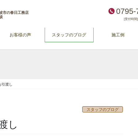
0795-
波市の春日工務店
談
[受付時間] 
お客様の声
スタッフのブログ
施工例
お引渡し
スタッフのブログ
渡し