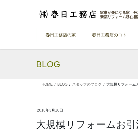
コ
ナ
ン
ビ
家事が楽になる家 丹
新築リフォーム移住相
テ
ゲ
ン
ー
ツ
シ
春日工務店の家
春日工務店のコト
へ
ョ
ス
ン
キ
に
BLOG
ッ
移
プ
動
HOME
BLOG
スタッフのブログ
大規模リフォーム
2018年3月10日
大規模リフォームお引