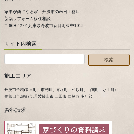
家事が楽になる家 丹波市の春日工務店
新築リフォーム移住相談
〒669-4272 兵庫県丹波市春日町東中1013
サイト内検索
施工エリア
丹波市全域(春日町、市島町、青垣町、柏原町、山南町、氷上町)
福知山市,綾部市,丹波篠山市,三田市,西脇市,多可郡
資料請求