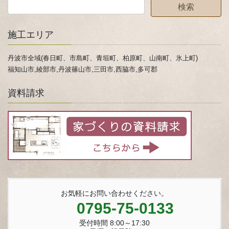
施工エリア
丹波市全域(春日町、市島町、青垣町、柏原町、山南町、氷上町)
福知山市,綾部市,丹波篠山市,三田市,西脇市,多可郡
資料請求
お気軽にお問い合わせください。
0795-75-0133
受付時間 8:00～17:30