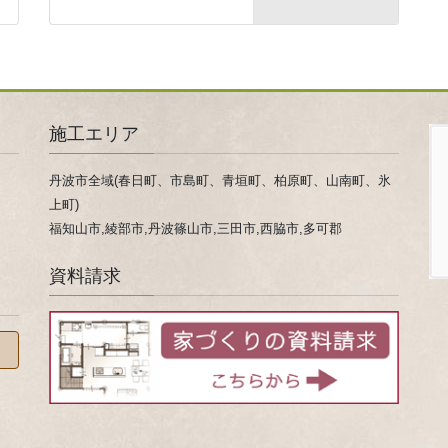
施工エリア
丹波市全域(春日町、市島町、青垣町、柏原町、山南町、氷
上町)
福知山市,綾部市,丹波篠山市,三田市,西脇市,多可郡
資料請求