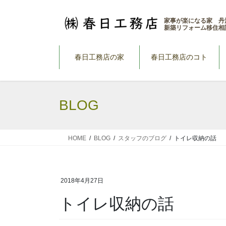
コ
ナ
ン
ビ
家事が楽になる家 丹
新築リフォーム移住相
テ
ゲ
ン
ー
ツ
シ
春日工務店の家
春日工務店のコト
へ
ョ
ス
ン
キ
に
BLOG
ッ
移
プ
動
HOME
BLOG
スタッフのブログ
トイレ収納の話
2018年4月27日
トイレ収納の話