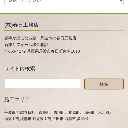
(株)春日工務店
家事が楽になる家 丹波市の春日工務店
新築リフォーム移住相談
〒669-4272 兵庫県丹波市春日町東中1013
サイト内検索
施工エリア
丹波市全域(春日町、市島町、青垣町、柏原町、山南町、氷上町)
福知山市,綾部市,丹波篠山市,三田市,西脇市,多可郡