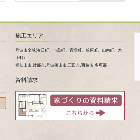
施工エリア
丹波市全域(春日町、市島町、青垣町、柏原町、山南町、氷
上町)
福知山市,綾部市,丹波篠山市,三田市,西脇市,多可郡
資料請求