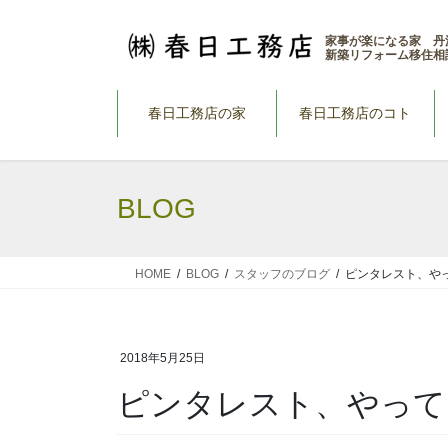
コ
ナ
ン
ビ
家事が楽になる家 丹
新築リフォーム移住相
テ
ゲ
ン
ー
ツ
シ
春日工務店の家
春日工務店のコト
へ
ョ
ス
ン
キ
に
BLOG
ッ
移
プ
動
HOME
BLOG
スタッフのブログ
ピンタレスト、や
2018年5月25日
ピンタレスト、やって