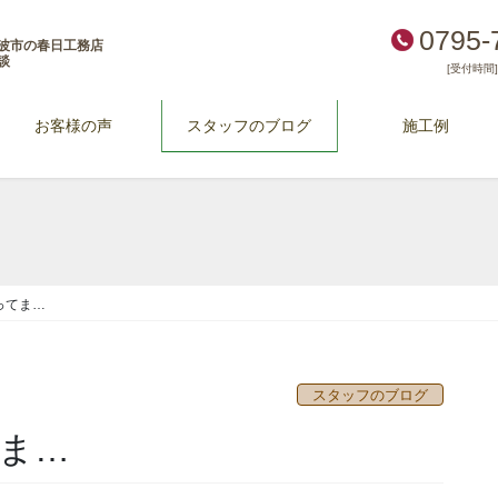
0795-
波市の春日工務店
談
[受付時間] 
お客様の声
スタッフのブログ
施工例
ってま…
スタッフのブログ
ま…