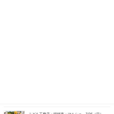
スタッフのブログ
次の記事
リビングの勾配天井
2018年6月7日
最新記事
外の暑さを忘れる【平屋の完成見学会】
8/22（土）8/23（日）
2026年7月31日
こども工務店レポート
2026年7月29日