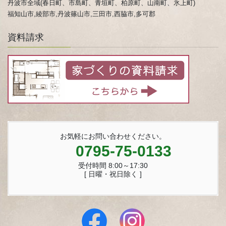
丹波市全域(春日町、市島町、青垣町、柏原町、山南町、氷上町)
福知山市,綾部市,丹波篠山市,三田市,西脇市,多可郡
資料請求
お気軽にお問い合わせください。
0795-75-0133
受付時間 8:00～17:30
[ 日曜・祝日除く ]