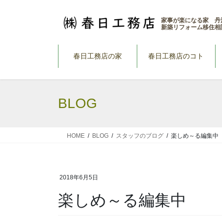
コ
ナ
ン
ビ
家事が楽になる家 丹
新築リフォーム移住相
テ
ゲ
ン
ー
ツ
シ
春日工務店の家
春日工務店のコト
へ
ョ
ス
ン
キ
に
BLOG
ッ
移
プ
動
HOME
BLOG
スタッフのブログ
楽しめ～る編集中
2018年6月5日
楽しめ～る編集中