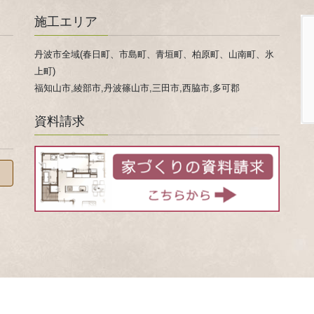
施工エリア
丹波市全域(春日町、市島町、青垣町、柏原町、山南町、氷
上町)
福知山市,綾部市,丹波篠山市,三田市,西脇市,多可郡
資料請求
 © 家事ラクになる『家事ラク室』のご提案！兵庫県 丹波市 心ほかほか春日工務店 All Rights