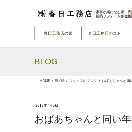
コ
ナ
ン
ビ
家事が楽になる家 丹
新築リフォーム移住相
テ
ゲ
ン
ー
ツ
シ
春日工務店の家
春日工務店のコト
へ
ョ
ス
ン
キ
に
BLOG
ッ
移
プ
動
HOME
BLOG
スタッフのブログ
おばあちゃんと同
2018年7月5日
おばあちゃんと同い年