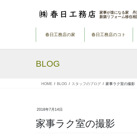
コ
ナ
ン
ビ
家事が楽になる家 丹
新築リフォーム移住相
テ
ゲ
ン
ー
ツ
シ
春日工務店の家
春日工務店のコト
へ
ョ
ス
ン
キ
に
BLOG
ッ
移
プ
動
HOME
BLOG
スタッフのブログ
家事ラク室の撮影
2018年7月14日
家事ラク室の撮影