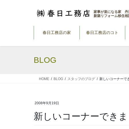
コ
ナ
ン
ビ
家事が楽になる家 丹
新築リフォーム移住相
テ
ゲ
ン
ー
ツ
シ
春日工務店の家
春日工務店のコト
へ
ョ
ス
ン
キ
に
BLOG
ッ
移
プ
動
HOME
BLOG
スタッフのブログ
新しいコーナーで
2008年9月19日
新しいコーナーできま