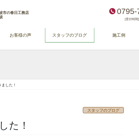
0795-
波市の春日工務店
談
[受付時間] 
お客様の声
スタッフのブログ
施工例
きました！
スタッフのブログ
した！