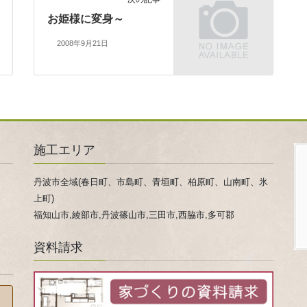
お姫様に変身～
2008年9月21日
施工エリア
丹波市全域(春日町、市島町、青垣町、柏原町、山南町、氷
上町)
福知山市,綾部市,丹波篠山市,三田市,西脇市,多可郡
資料請求