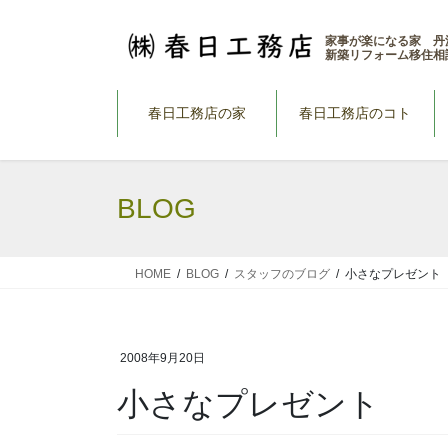
コ
ナ
ン
ビ
家事が楽になる家 丹
新築リフォーム移住相
テ
ゲ
ン
ー
ツ
シ
春日工務店の家
春日工務店のコト
へ
ョ
ス
ン
キ
に
BLOG
ッ
移
プ
動
HOME
BLOG
スタッフのブログ
小さなプレゼント
2008年9月20日
小さなプレゼント