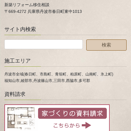
新築リフォーム移住相談
〒669-4272 兵庫県丹波市春日町東中1013
サイト内検索
施工エリア
丹波市全域(春日町、市島町、青垣町、柏原町、山南町、氷上町)
福知山市,綾部市,丹波篠山市,三田市,西脇市,多可郡
資料請求