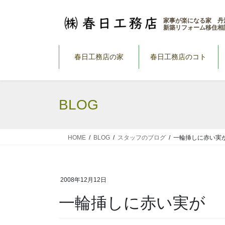
コ
ナ
ン
ビ
家事が楽になる家 丹
新築リフォーム移住相
テ
ゲ
ン
ー
ツ
シ
春日工務店の家
春日工務店のコト
へ
ョ
ス
ン
キ
に
BLOG
ッ
移
プ
動
HOME
BLOG
スタッフのブログ
一輪挿しに赤い実
2008年12月12日
一輪挿しに赤い実が