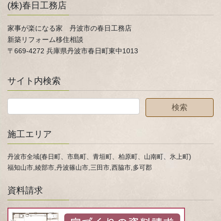
(株)春日工務店
家事が楽になる家 丹波市の春日工務店
新築リフォーム移住相談
〒669-4272 兵庫県丹波市春日町東中1013
サイト内検索
施工エリア
丹波市全域(春日町、市島町、青垣町、柏原町、山南町、氷上町)
福知山市,綾部市,丹波篠山市,三田市,西脇市,多可郡
資料請求