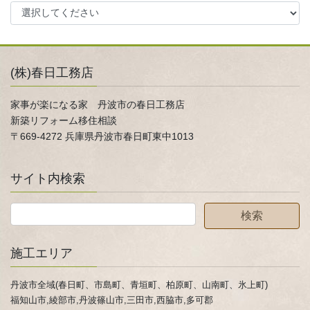
(株)春日工務店
家事が楽になる家 丹波市の春日工務店
新築リフォーム移住相談
〒669-4272 兵庫県丹波市春日町東中1013
サイト内検索
施工エリア
丹波市全域(春日町、市島町、青垣町、柏原町、山南町、氷上町)
福知山市,綾部市,丹波篠山市,三田市,西脇市,多可郡