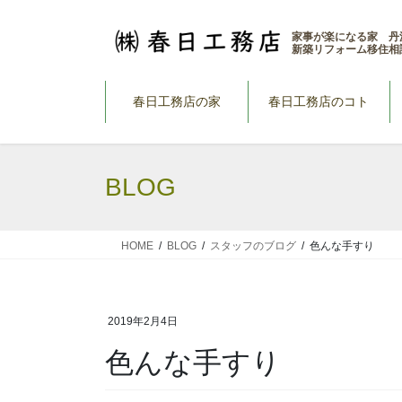
コ
ナ
ン
ビ
家事が楽になる家 丹
新築リフォーム移住相
テ
ゲ
ン
ー
ツ
シ
春日工務店の家
春日工務店のコト
へ
ョ
ス
ン
キ
に
BLOG
ッ
移
プ
動
HOME
BLOG
スタッフのブログ
色んな手すり
2019年2月4日
色んな手すり