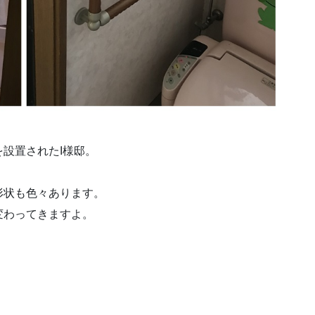
設置されたI様邸。
形状も色々あります。
変わってきますよ。
！