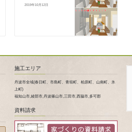
2019年10月12日
施工エリア
丹波市全域(春日町、市島町、青垣町、柏原町、山南町、氷
上町)
福知山市,綾部市,丹波篠山市,三田市,西脇市,多可郡
資料請求