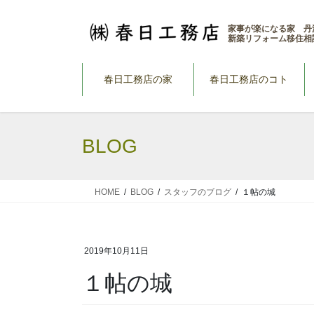
コ
ナ
ン
ビ
家事が楽になる家 丹
新築リフォーム移住相
テ
ゲ
ン
ー
ツ
シ
春日工務店の家
春日工務店のコト
へ
ョ
ス
ン
キ
に
BLOG
ッ
移
プ
動
HOME
BLOG
スタッフのブログ
１帖の城
2019年10月11日
１帖の城