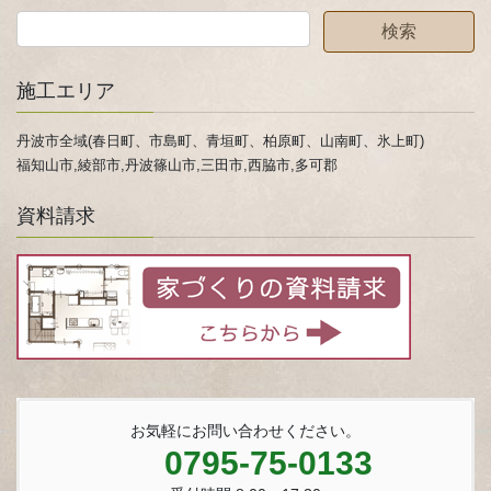
施工エリア
丹波市全域(春日町、市島町、青垣町、柏原町、山南町、氷上町)
福知山市,綾部市,丹波篠山市,三田市,西脇市,多可郡
資料請求
お気軽にお問い合わせください。
0795-75-0133