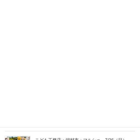
> 会社のこと
次の記事
名刺が新しくなりました
2020年2月3日
最新記事
外の暑さを忘れる【平屋の完成見学会】
8/22（土）8/23（日）
2026年7月31日
こども工務店レポート
2026年7月29日
こども工務店・端材市・マルシェ 7/26（日）