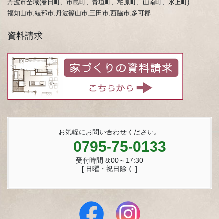
丹波市全域(春日町、市島町、青垣町、柏原町、山南町、氷上町)
福知山市,綾部市,丹波篠山市,三田市,西脇市,多可郡
資料請求
お気軽にお問い合わせください。
0795-75-0133
受付時間 8:00～17:30
[ 日曜・祝日除く ]