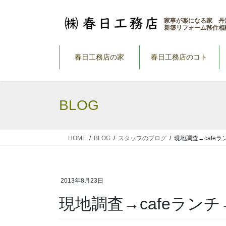
コ
ナ
ン
ビ
家事が楽になる家 丹
新築リフォーム移住相
テ
ゲ
ン
ー
ツ
シ
春日工務店の家
春日工務店のコト
へ
ョ
ス
ン
キ
に
BLOG
ッ
移
プ
動
HOME
BLOG
スタッフのブログ
現地調査→cafe
2013年8月23日
現地調査→cafeラン