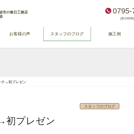
0795-
波市の春日工務店
談
[受付時間] 
お客様の声
スタッフのブログ
施工例
ランチ→初プレゼン
スタッフのブログ
チ→初プレゼン