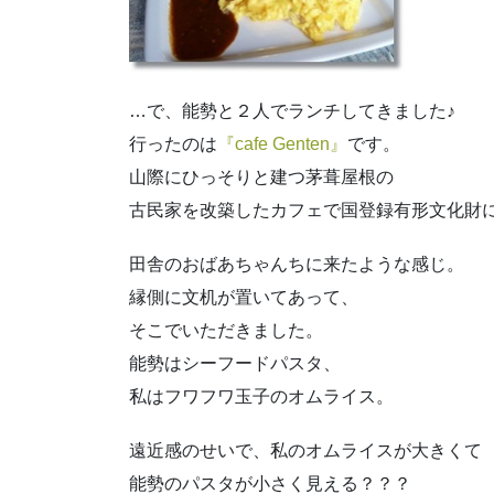
…で、能勢と２人でランチしてきました♪
行ったのは
『cafe Genten』
です。
山際にひっそりと建つ茅葺屋根の
古民家を改築したカフェで国登録有形文化財
田舎のおばあちゃんちに来たような感じ。
縁側に文机が置いてあって、
そこでいただきました。
能勢はシーフードパスタ、
私はフワフワ玉子のオムライス。
遠近感のせいで、私のオムライスが大きくて
能勢のパスタが小さく見える？？？