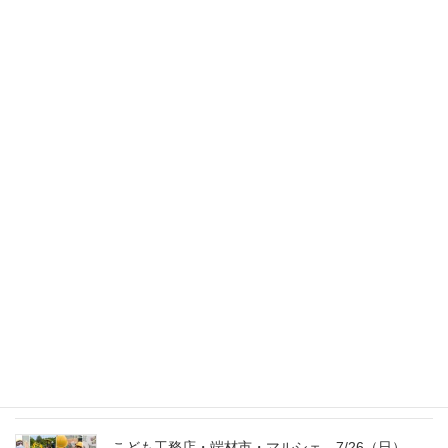
スタッフのブログ
次の記事
新聞広告
2009年7月13日
最新記事
外の暑さを忘れる【平屋の完成見学会】
8/22（土）8/23（日）
2026年7月31日
こども工務店レポート
2026年7月29日
こども工務店・端材市・マルシェ 7/26（日）