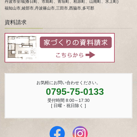
丹波市全域(春日町、市島町、青垣町、柏原町、山南町、氷上町)
福知山市,綾部市,丹波篠山市,三田市,西脇市,多可郡
資料請求
お気軽にお問い合わせください。
0795-75-0133
受付時間 8:00～17:30
[ 日曜・祝日除く ]