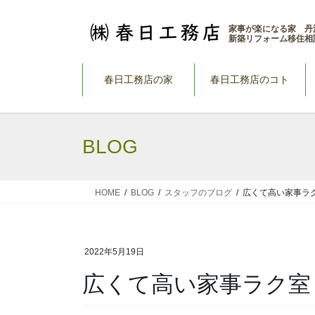
コ
ナ
ン
ビ
家事が楽になる家 丹
新築リフォーム移住相
テ
ゲ
ン
ー
ツ
シ
春日工務店の家
春日工務店のコト
へ
ョ
ス
ン
キ
に
BLOG
ッ
移
プ
動
HOME
BLOG
スタッフのブログ
広くて高い家事ラ
2022年5月19日
広くて高い家事ラク室