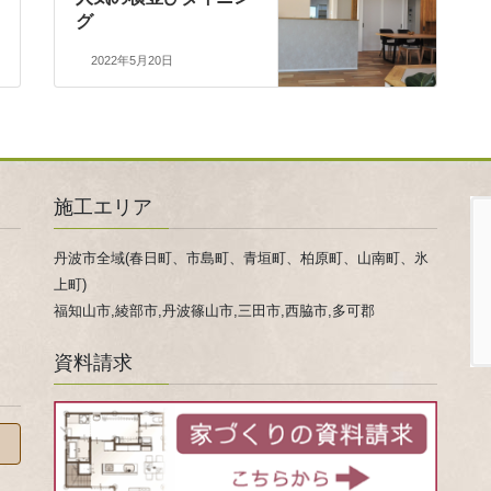
グ
2022年5月20日
施工エリア
丹波市全域(春日町、市島町、青垣町、柏原町、山南町、氷
上町)
福知山市,綾部市,丹波篠山市,三田市,西脇市,多可郡
資料請求