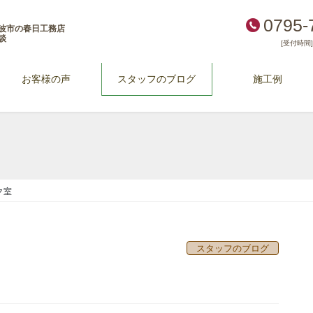
0795-
波市の春日工務店
談
[受付時間] 
お客様の声
スタッフのブログ
施工例
ク室
スタッフのブログ