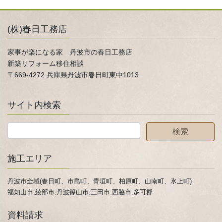
(株)春日工務店
家事が楽になる家 丹波市の春日工務店
新築リフォーム移住相談
〒669-4272 兵庫県丹波市春日町東中1013
サイト内検索
施工エリア
丹波市全域(春日町、市島町、青垣町、柏原町、山南町、氷上町)
福知山市,綾部市,丹波篠山市,三田市,西脇市,多可郡
資料請求