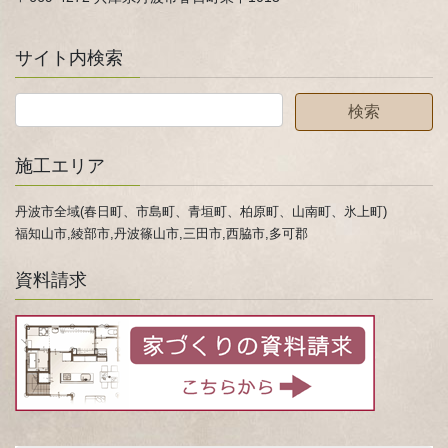
サイト内検索
施工エリア
丹波市全域(春日町、市島町、青垣町、柏原町、山南町、氷上町)
福知山市,綾部市,丹波篠山市,三田市,西脇市,多可郡
資料請求