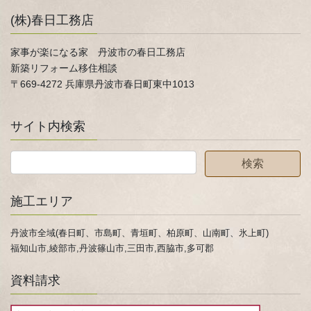
(株)春日工務店
家事が楽になる家 丹波市の春日工務店
新築リフォーム移住相談
〒669-4272 兵庫県丹波市春日町東中1013
サイト内検索
施工エリア
丹波市全域(春日町、市島町、青垣町、柏原町、山南町、氷上町)
福知山市,綾部市,丹波篠山市,三田市,西脇市,多可郡
資料請求