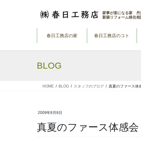
コ
ナ
ン
ビ
家事が楽になる家 丹
新築リフォーム移住相
テ
ゲ
ン
ー
ツ
シ
春日工務店の家
春日工務店のコト
へ
ョ
ス
ン
キ
に
BLOG
ッ
移
プ
動
HOME
BLOG
スタッフのブログ
真夏のファース体
2009年8月8日
真夏のファース体感会