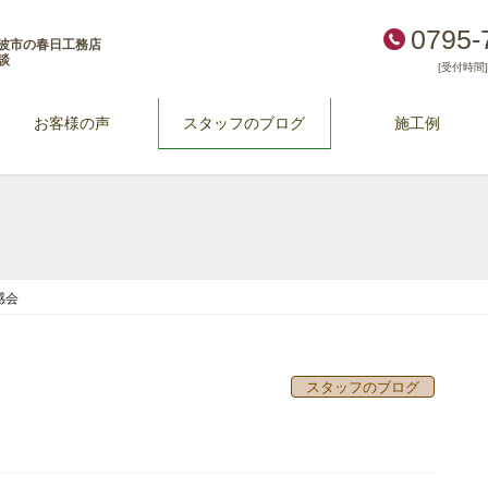
0795-
波市の春日工務店
談
[受付時間] 
お客様の声
スタッフのブログ
施工例
感会
スタッフのブログ