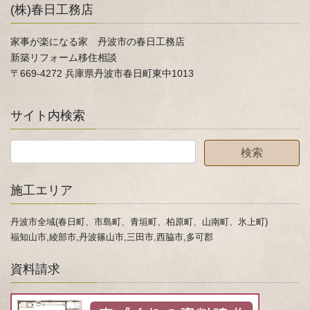
(株)春日工務店
家事が楽になる家 丹波市の春日工務店
新築リフォーム移住相談
〒669-4272 兵庫県丹波市春日町東中1013
サイト内検索
施工エリア
丹波市全域(春日町、市島町、青垣町、柏原町、山南町、氷上町)
福知山市,綾部市,丹波篠山市,三田市,西脇市,多可郡
資料請求