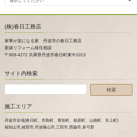
(株)春日工務店
家事が楽になる家 丹波市の春日工務店
新築リフォーム移住相談
〒669-4272 兵庫県丹波市春日町東中1013
サイト内検索
施工エリア
丹波市全域(春日町、市島町、青垣町、柏原町、山南町、氷上町)
福知山市,綾部市,丹波篠山市,三田市,西脇市,多可郡