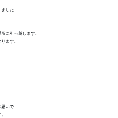
りました！
場所に引っ越します。
なります。
。
の思いで
す。