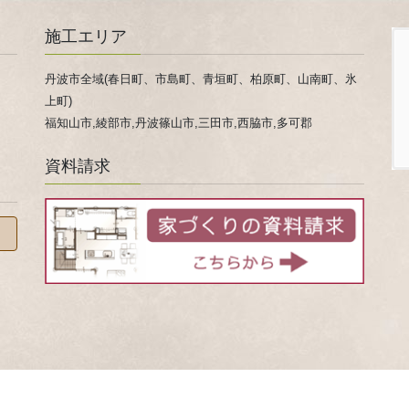
施工エリア
丹波市全域(春日町、市島町、青垣町、柏原町、山南町、氷
上町)
福知山市,綾部市,丹波篠山市,三田市,西脇市,多可郡
資料請求
 © 家事ラクになる『家事ラク室』のご提案！兵庫県 丹波市 心ほかほか春日工務店 All Rights