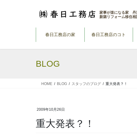
コ
ナ
ン
ビ
家事が楽になる家 丹
新築リフォーム移住相
テ
ゲ
ン
ー
ツ
シ
春日工務店の家
春日工務店のコト
へ
ョ
ス
ン
キ
に
BLOG
ッ
移
プ
動
HOME
BLOG
スタッフのブログ
重大発表？！
2009年10月26日
重大発表？！