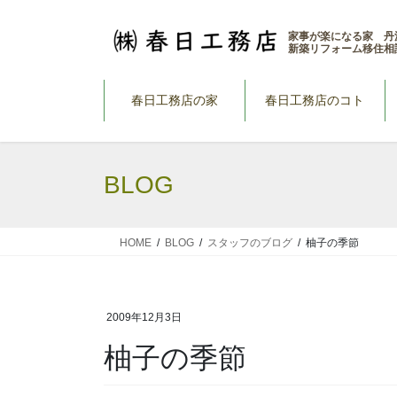
コ
ナ
ン
ビ
家事が楽になる家 丹
新築リフォーム移住相
テ
ゲ
ン
ー
ツ
シ
春日工務店の家
春日工務店のコト
へ
ョ
ス
ン
キ
に
BLOG
ッ
移
プ
動
HOME
BLOG
スタッフのブログ
柚子の季節
2009年12月3日
柚子の季節