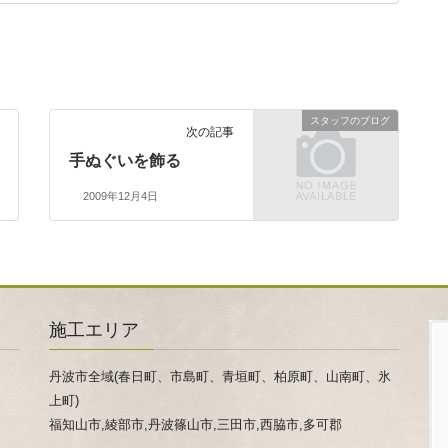
スタッフのブログ
次の記事
手ぬぐいを飾る
2009年12月4日
施工エリア
丹波市全域(春日町、市島町、青垣町、柏原町、山南町、氷
上町)
福知山市,綾部市,丹波篠山市,三田市,西脇市,多可郡