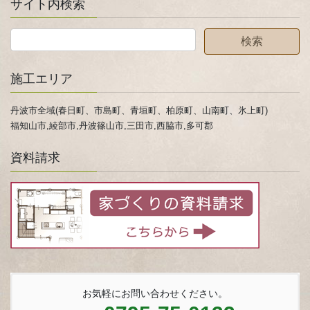
サイト内検索
施工エリア
丹波市全域(春日町、市島町、青垣町、柏原町、山南町、氷上町)
福知山市,綾部市,丹波篠山市,三田市,西脇市,多可郡
資料請求
お気軽にお問い合わせください。