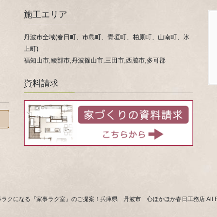
施工エリア
丹波市全域(春日町、市島町、青垣町、柏原町、山南町、氷
上町)
福知山市,綾部市,丹波篠山市,三田市,西脇市,多可郡
資料請求
 © 家事ラクになる『家事ラク室』のご提案！兵庫県 丹波市 心ほかほか春日工務店 All Rights