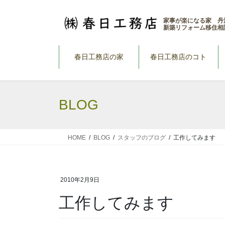
コ
ナ
ン
ビ
家事が楽になる家 丹
新築リフォーム移住相
テ
ゲ
ン
ー
ツ
シ
春日工務店の家
春日工務店のコト
へ
ョ
ス
ン
キ
に
BLOG
ッ
移
プ
動
HOME
BLOG
スタッフのブログ
工作してみます
2010年2月9日
工作してみます