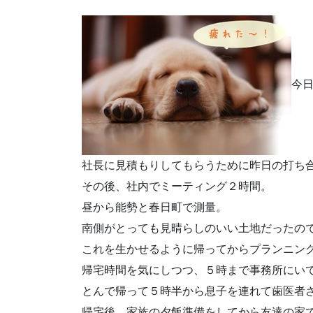
今
社長に見積もりしてもらうために昨日の打ち
その後、社内でミーティング２時間。
昼から能勢と春日町で測量。
南側がとっても見晴らしのいい土地だったの
これを生かせるように帰ってからプランニン
帰宅時間を気にしつつ、５時まで事務所にい
とんで帰って５時半から息子を連れて歯医者
帰宅後、家族の夕飯準備をしてから友達の家