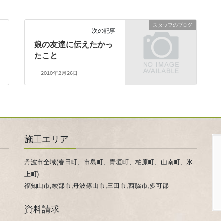
スタッフのブログ
次の記事
娘の友達に伝えたかっ
たこと
2010年2月26日
施工エリア
丹波市全域(春日町、市島町、青垣町、柏原町、山南町、氷
上町)
福知山市,綾部市,丹波篠山市,三田市,西脇市,多可郡
資料請求