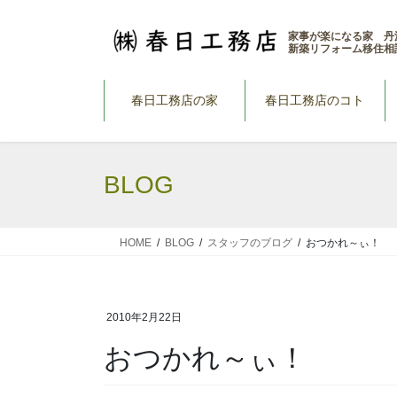
コ
ナ
ン
ビ
家事が楽になる家 丹
新築リフォーム移住相
テ
ゲ
ン
ー
ツ
シ
春日工務店の家
春日工務店のコト
へ
ョ
ス
ン
キ
に
BLOG
ッ
移
プ
動
HOME
BLOG
スタッフのブログ
おつかれ～ぃ！
2010年2月22日
おつかれ～ぃ！