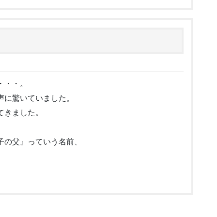
・・・。
声に驚いていました。
てきました。
子の父』っていう名前、