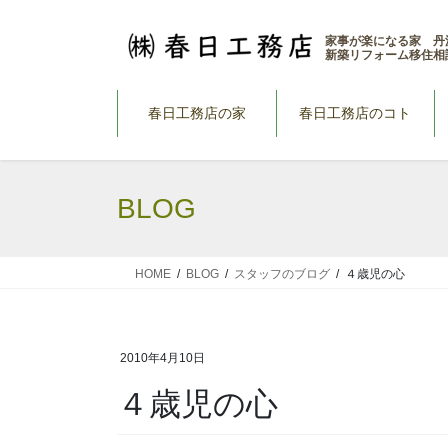
コ
ナ
ン
ビ
家事が楽になる家 丹
新築リフォーム移住相
テ
ゲ
ン
ー
ツ
シ
春日工務店の家
春日工務店のコト
へ
ョ
ス
ン
キ
に
BLOG
ッ
移
プ
動
HOME
BLOG
スタッフのブログ
４歳児の心
2010年4月10日
４歳児の心