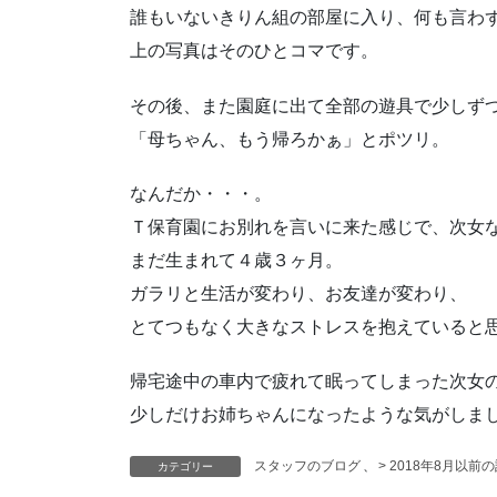
誰もいないきりん組の部屋に入り、何も言わ
上の写真はそのひとコマです。
その後、また園庭に出て全部の遊具で少しず
「母ちゃん、もう帰ろかぁ」とポツリ。
なんだか・・・。
Ｔ保育園にお別れを言いに来た感じで、次女
まだ生まれて４歳３ヶ月。
ガラリと生活が変わり、お友達が変わり、
とてつもなく大きなストレスを抱えていると
帰宅途中の車内で疲れて眠ってしまった次女
少しだけお姉ちゃんになったような気がしま
スタッフのブログ
、
> 2018年8月以前
カテゴリー