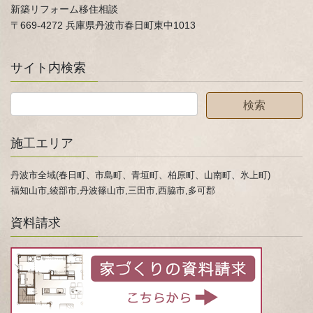
新築リフォーム移住相談
〒669-4272 兵庫県丹波市春日町東中1013
サイト内検索
施工エリア
丹波市全域(春日町、市島町、青垣町、柏原町、山南町、氷上町)
福知山市,綾部市,丹波篠山市,三田市,西脇市,多可郡
資料請求