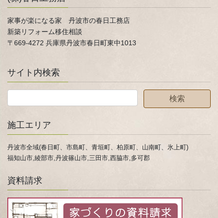
家事が楽になる家 丹波市の春日工務店
新築リフォーム移住相談
〒669-4272 兵庫県丹波市春日町東中1013
サイト内検索
施工エリア
丹波市全域(春日町、市島町、青垣町、柏原町、山南町、氷上町)
福知山市,綾部市,丹波篠山市,三田市,西脇市,多可郡
資料請求