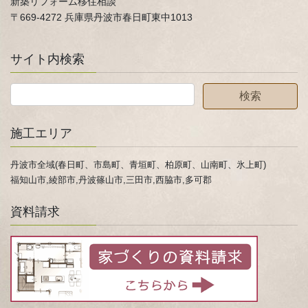
新築リフォーム移住相談
〒669-4272 兵庫県丹波市春日町東中1013
サイト内検索
施工エリア
丹波市全域(春日町、市島町、青垣町、柏原町、山南町、氷上町)
福知山市,綾部市,丹波篠山市,三田市,西脇市,多可郡
資料請求